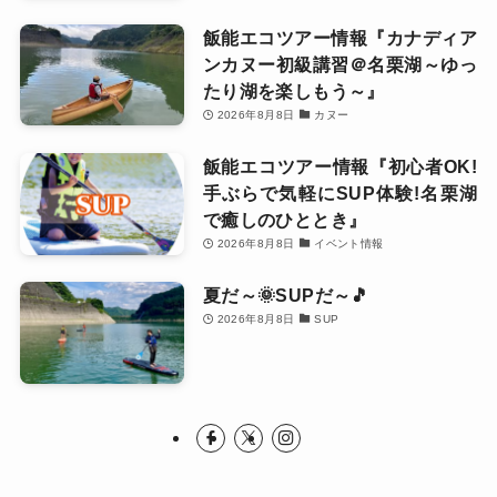
飯能エコツアー情報『カナディア
ンカヌー初級講習＠名栗湖～ゆっ
たり湖を楽しもう～』
2026年8月8日
カヌー
飯能エコツアー情報『初心者OK!
手ぶらで気軽にSUP体験!名栗湖
で癒しのひととき』
2026年8月8日
イベント情報
夏だ～🌞SUPだ～🎵
2026年8月8日
SUP