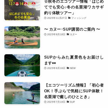
☆秋冬のエコツアー情報「はじめ
てでも安心♪冬の名栗湖ワカサギ
釣り体験ツアー」
2025年11月27日
フィッシング
〜 カヌー･SUP講習のご案内 〜
2025年8月18日
カヌー
SUPからみた夏景色をお届けし
ます👀
2025年8月16日
NEW
【エコツーリズム情報】「初心者
OK！手ぶらで気軽にSUP体験！
名栗湖で癒しのひととき」
2025年7月19日
SUP