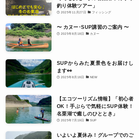
釣り体験ツアー」
2025年11月27日
フィッシング
〜 カヌー･SUP講習のご案内 〜
2025年8月18日
カヌー
SUPからみた夏景色をお届けし
ます👀
2025年8月16日
NEW
【エコツーリズム情報】「初心者
OK！手ぶらで気軽にSUP体験！
名栗湖で癒しのひととき」
2025年7月19日
SUP
いよいよ夏休み！グループでのご