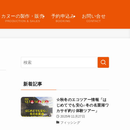
カヌーの製作・販売
予約申込み
お問い合せ
PRODUCTION & SALES
BOOKING
CONTACT
新着記事
☆秋冬のエコツアー情報「は
じめてでも安心♪冬の名栗湖ワ
カサギ釣り体験ツアー」
2025年11月27日
フィッシング