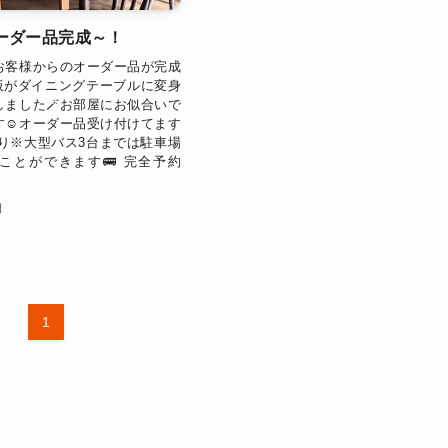
ーダー品完成～！
お客様からのオーダー品が完成
板がダイニングテーブルに変身
しました🪄お部屋にお似合いで
す☺️オーダー品受け付けてます
場あり※大型バス3台までは駐車場
ことができます🚌 完全予約
日
1