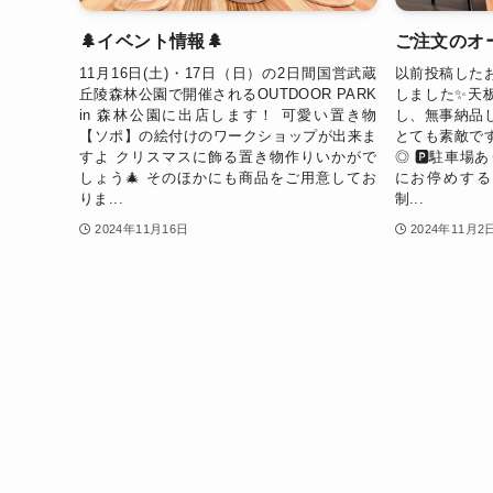
🌲イベント情報🌲
ご注文のオ
11月16日(土)・17日（日）の2日間国営武蔵
以前投稿した
丘陵森林公園で開催されるOUTDOOR PARK
しました✨天
in 森林公園に出店します！ 可愛い置き物
し、無事納品
【ソポ】の絵付けのワークショップが出来ま
とても素敵で
すよ クリスマスに飾る置き物作りいかがで
◎ 🅿️駐車
しょう🎄 そのほかにも商品をご用意してお
にお停めする
りま...
制...
2024年11月16日
2024年11月2