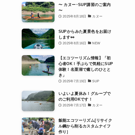
〜 カヌー･SUP講習のご案内
〜
2025年8月18日
カヌー
SUPからみた夏景色をお届け
します👀
2025年8月16日
NEW
【エコツーリズム情報】「初
心者OK！手ぶらで気軽にSUP
体験！名栗湖で癒しのひとと
き」
2025年7月19日
SUP
いよいよ夏休み！グループで
のご利用OKです！
2025年7月17日
カヌー
飯能エコツーリズム[リサイク
ル鋼から削るカスタムナイフ
作り］