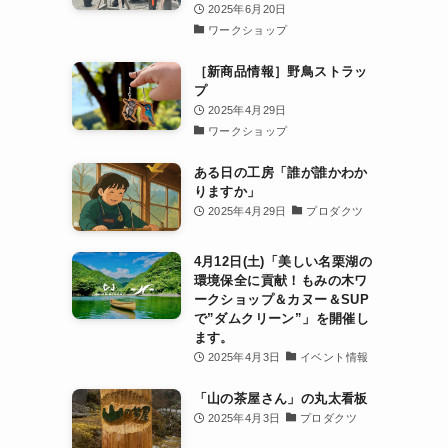
2025年6月20日
ワークショップ
［新商品情報‪］野鳥ストラッ
プ
2025年4月29日
ワークショップ
ある日の工房「誰が誰かわか
りますか」
2025年4月29日
プロダクツ
4月12日(土)「美しい名栗湖の
環境保全に貢献！もみの木ワ
ークショップ＆カヌー＆SUP
で”ダムクリーン”」を開催し
ます。
2025年4月3日
イベント情報
「山の茶屋さん」の丸太看板
2025年4月3日
プロダクツ